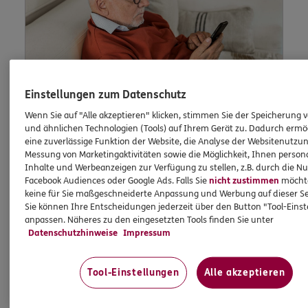
Einstellungen zum Datenschutz
Wenn Sie auf "Alle akzeptieren" klicken, stimmen Sie der Speicherung 
und ähnlichen Technologien (Tools) auf Ihrem Gerät zu. Dadurch ermö
eine zuverlässige Funktion der Website, die Analyse der Websitenutzun
Lob und Beschwerden
Messung von Marketingaktivitäten sowie die Möglichkeit, Ihnen persona
Inhalte und Werbeanzeigen zur Verfügung zu stellen, z.B. durch die N
Facebook Audiences oder Google Ads. Falls Sie
nicht zustimmen
möchten
keine für Sie maßgeschneiderte Anpassung und Werbung auf dieser Se
Waren Sie zufrieden mit uns? Oder waren Sie
Sie können Ihre Entscheidungen jederzeit über den Button "Tool-Eins
einmal nicht zufrieden? Dann können Sie uns
anpassen. Näheres zu den eingesetzten Tools finden Sie unter
dies hier schildern.
Datenschutzhinweise
Impressum
Tool-Einstellungen
Alle akzeptieren
Jetzt informieren