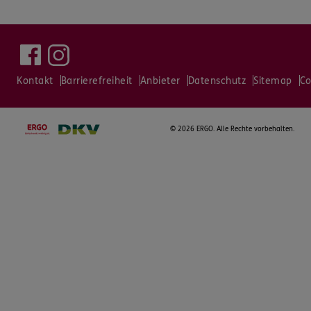
Kontakt
Barrierefreiheit
Anbieter
Datenschutz
Sitemap
Co
©
2026 ERGO. Alle Rechte vorbehalten.