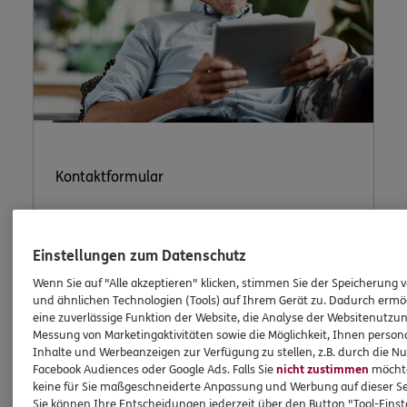
Kontaktformular
Einstellungen zum Datenschutz
Nutzen Sie unser sicheres Kontaktformular.
Wenn Sie auf "Alle akzeptieren" klicken, stimmen Sie der Speicherung 
und ähnlichen Technologien (Tools) auf Ihrem Gerät zu. Dadurch ermö
eine zuverlässige Funktion der Website, die Analyse der Websitenutzun
Messung von Marketingaktivitäten sowie die Möglichkeit, Ihnen persona
Inhalte und Werbeanzeigen zur Verfügung zu stellen, z.B. durch die N
Facebook Audiences oder Google Ads. Falls Sie
nicht zustimmen
möchten
keine für Sie maßgeschneiderte Anpassung und Werbung auf dieser Se
ERGO Berater kontaktieren
Sie können Ihre Entscheidungen jederzeit über den Button "Tool-Eins