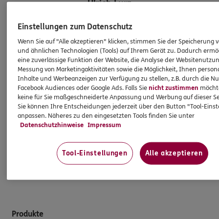
Ulrich
Lurz
Versicherungsfachmann
Einstellungen zum Datenschutz
Tel:
0234/9230996
Wenn Sie auf "Alle akzeptieren" klicken, stimmen Sie der Speicherung 
ulrich.lurz@ergo.de
und ähnlichen Technologien (Tools) auf Ihrem Gerät zu. Dadurch ermö
eine zuverlässige Funktion der Website, die Analyse der Websitenutzun
Mobil:
0172/2889818
Messung von Marketingaktivitäten sowie die Möglichkeit, Ihnen persona
Inhalte und Werbeanzeigen zur Verfügung zu stellen, z.B. durch die N
Facebook Audiences oder Google Ads. Falls Sie
nicht zustimmen
möchten
keine für Sie maßgeschneiderte Anpassung und Werbung auf dieser Se
Damit Sie Ihre Zukunft optimistisch gestalten können:
Sie können Ihre Entscheidungen jederzeit über den Button "Tool-Eins
wir beraten Sie gerne rund um Versicherungen und
anpassen. Näheres zu den eingesetzten Tools finden Sie unter
Vorsorge. Oder treffen Sie uns persönlich
Datenschutzhinweise
Impressum
in Bochum, Castroper Str.275.
Tool-Einstellungen
Alle akzeptieren
So erreichen Sie uns
Produkte