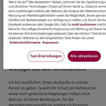
Wenn Sie auf "Alle akzeptieren" klicken, stimmen Sie der Speicherung 
und ähnlichen Technologien (Tools) auf Ihrem Gerät zu. Dadurch ermö
eine zuverlässige Funktion der Website, die Analyse der Websitenutzun
Messung von Marketingaktivitäten sowie die Möglichkeit, Ihnen persona
Inhalte und Werbeanzeigen zur Verfügung zu stellen, z.B. durch die N
Facebook Audiences oder Google Ads. Falls Sie
nicht zustimmen
möchten
Apps & Mobile Services
keine für Sie maßgeschneiderte Anpassung und Werbung auf dieser Se
Sie können Ihre Entscheidungen jederzeit über den Button "Tool-Eins
Mehr
anpassen. Näheres zu den eingesetzten Tools finden Sie unter
Datenschutzhinweise
Impressum
Tool-Einstellungen
Alle akzeptieren
HINWEIS
Wichtiges aus dem Vermittlerrecht
Ich bin verpflichtet, Ihnen Auskünfte zu meiner
Person zu geben. Sowohl Ihr Schutz als Verbraucher
sowie auch gesetzliche Regelungen halten mich
dazu an. Ich biete Beratung an, für die
Versicherungsvermittlung erhalte ich Provision,