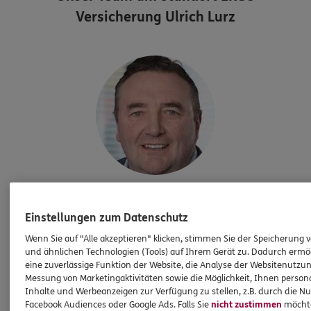
Versicherung Ulrich Lurz
Ulrich
Lurz
Einstellungen zum Datenschutz
Versicherungsfachmann
Wenn Sie auf "Alle akzeptieren" klicken, stimmen Sie der Speicherung 
Tel:
0234/9230996
und ähnlichen Technologien (Tools) auf Ihrem Gerät zu. Dadurch ermö
ulrich.lurz@ergo.de
eine zuverlässige Funktion der Website, die Analyse der Websitenutzun
Messung von Marketingaktivitäten sowie die Möglichkeit, Ihnen persona
Mobil:
0172/2889818
Inhalte und Werbeanzeigen zur Verfügung zu stellen, z.B. durch die N
Facebook Audiences oder Google Ads. Falls Sie
nicht zustimmen
möchten