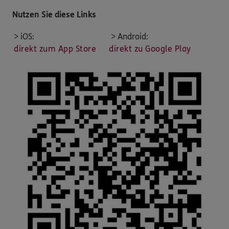
Nutzen Sie diese Links
> iOS:
> Android:
direkt zum App Store
direkt zu Google Play