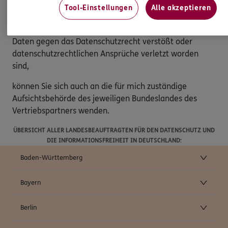
Tool-Einstellungen
Alle akzeptieren
Beschwerderecht
Sollten Sie der Ansicht sein, dass die Verarbeitung Ihrer
Daten gegen das Datenschutzrecht verstößt oder
datenschutzrechtlichen Ansprüche verletzt worden
sind,
können Sie sich auch an die für mich zuständige
Aufsichtsbehörde des jeweiligen Bundeslandes des
Vertriebspartners wenden.
ÜBERSICHT ALLER LANDESBEAUFTRAGTEN FÜR DEN DATENSCHUTZ UND
DIE INFORMATIONSFREIHEIT IN DEUTSCHLAND:
Baden-Württemberg
Bayern
Berlin