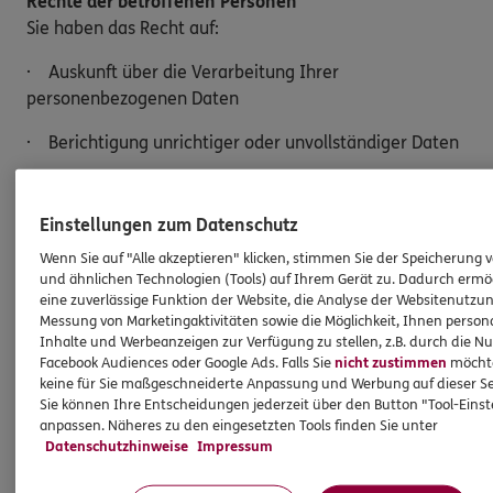
Rechte der betroffenen Personen
Sie haben das Recht auf:
· Auskunft über die Verarbeitung Ihrer
personenbezogenen Daten
· Berichtigung unrichtiger oder unvollständiger Daten
· Löschung Ihrer Daten, sofern keine gesetzlichen
Aufbewahrungspflichten bestehen
Einstellungen zum Datenschutz
· Einschränkung der Verarbeitung
Wenn Sie auf "Alle akzeptieren" klicken, stimmen Sie der Speicherung 
und ähnlichen Technologien (Tools) auf Ihrem Gerät zu. Dadurch ermö
· Widerspruch gegen die Verarbeitung Ihrer Daten
eine zuverlässige Funktion der Website, die Analyse der Websitenutzun
Messung von Marketingaktivitäten sowie die Möglichkeit, Ihnen persona
Inhalte und Werbeanzeigen zur Verfügung zu stellen, z.B. durch die N
· Datenübertragung an einen anderen
Facebook Audiences oder Google Ads. Falls Sie
nicht zustimmen
möchten
Verantwortlichen
keine für Sie maßgeschneiderte Anpassung und Werbung auf dieser Se
Sie können Ihre Entscheidungen jederzeit über den Button "Tool-Eins
Möchten Sie von Ihren Rechten Gebrauch machen,
anpassen. Näheres zu den eingesetzten Tools finden Sie unter
genügt eine E-Mail an:
Datenschutzhinweise
Impressum
Ulrich.Lurz@ergo.de.