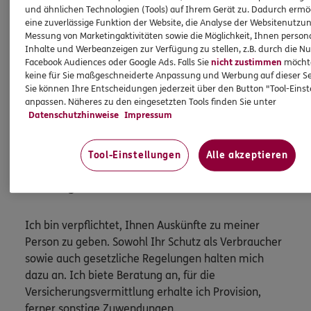
und ähnlichen Technologien (Tools) auf Ihrem Gerät zu. Dadurch ermö
Tel:
0234/9230996
eine zuverlässige Funktion der Website, die Analyse der Websitenutzun
ulrich.lurz@ergo.de
Messung von Marketingaktivitäten sowie die Möglichkeit, Ihnen persona
Inhalte und Werbeanzeigen zur Verfügung zu stellen, z.B. durch die N
Mobil:
0172/2889818
Facebook Audiences oder Google Ads. Falls Sie
nicht zustimmen
möchten
keine für Sie maßgeschneiderte Anpassung und Werbung auf dieser Se
Sie können Ihre Entscheidungen jederzeit über den Button "Tool-Eins
anpassen. Näheres zu den eingesetzten Tools finden Sie unter
Mehr
Datenschutzhinweise
Impressum
Tool-Einstellungen
Alle akzeptieren
HINWEIS
Wichtiges aus dem Vermittlerrecht
Ich bin verpflichtet, Ihnen Auskünfte zu meiner
Person zu geben. Sowohl Ihr Schutz als Verbraucher
sowie auch gesetzliche Regelungen halten mich
dazu an. Ich biete Beratung an, für die
Versicherungsvermittlung erhalte ich Provision,
ferner sonstige Zuwendungen.