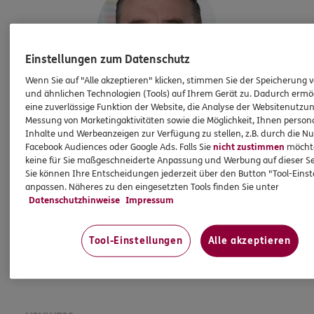
Einstellungen zum Datenschutz
Wenn Sie auf "Alle akzeptieren" klicken, stimmen Sie der Speicherung 
und ähnlichen Technologien (Tools) auf Ihrem Gerät zu. Dadurch ermö
eine zuverlässige Funktion der Website, die Analyse der Websitenutzun
Ulrich
Lurz
Messung von Marketingaktivitäten sowie die Möglichkeit, Ihnen persona
Inhalte und Werbeanzeigen zur Verfügung zu stellen, z.B. durch die N
Versicherungsfachmann
Facebook Audiences oder Google Ads. Falls Sie
nicht zustimmen
möchten
keine für Sie maßgeschneiderte Anpassung und Werbung auf dieser Se
Tel:
0234/9230996
Sie können Ihre Entscheidungen jederzeit über den Button "Tool-Eins
ulrich.lurz@ergo.de
anpassen. Näheres zu den eingesetzten Tools finden Sie unter
Mobil:
Datenschutzhinweise
Impressum
0172/2889818
Tool-Einstellungen
Alle akzeptieren
Mehr