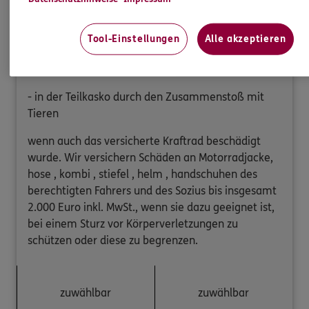
Wir leisten bei Beschädigung, Zerstörung oder
Tool-Einstellungen
Alle akzeptieren
Totalschaden
- in der Vollkasko durch Unfall,
- in der Teilkasko durch den Zusammenstoß mit
Tieren
wenn auch das versicherte Kraftrad beschädigt
wurde. Wir versichern Schäden an Motorradjacke,
hose , kombi , stiefel , helm , handschuhen des
berechtigten Fahrers und des Sozius bis insgesamt
2.000 Euro inkl. MwSt., wenn sie dazu geeignet ist,
bei einem Sturz vor Körperverletzungen zu
schützen oder diese zu begrenzen.
zuwählbar
zuwählbar