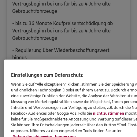
Vertragsbeginn bei uns für bis zu 4 Jahre alte
Gebrauchtfahrzeuge
- bis zu 36 Monate Kaufpreisentschädigung ab
Vertragsbeginn bei uns für bis zu 4 Jahre alte
Gebrauchtfahrzeuge
- Regulierung über Wiederbeschaffungswert
hinaus
- Ausgleich Wertminderung lt. Gutachten
Einstellungen zum Datenschutz
- Zulassungs und Überführungskosten bis 1.000
Wenn Sie auf "Alle akzeptieren" klicken, stimmen Sie der Speicherung 
Euro
und ähnlichen Technologien (Tools) auf Ihrem Gerät zu. Dadurch ermö
eine zuverlässige Funktion der Website, die Analyse der Websitenutzun
Messung von Marketingaktivitäten sowie die Möglichkeit, Ihnen persona
Inhalte und Werbeanzeigen zur Verfügung zu stellen, z.B. durch die N
zuwählbar
Facebook Audiences oder Google Ads. Falls Sie
nicht zustimmen
möchten
keine für Sie maßgeschneiderte Anpassung und Werbung auf dieser Se
Sie können Ihre Entscheidungen jederzeit über den Button "Tool-Eins
anpassen. Näheres zu den eingesetzten Tools finden Sie unter
Motorradbekleidung Plus
Datenschutzhinweise
Impressum