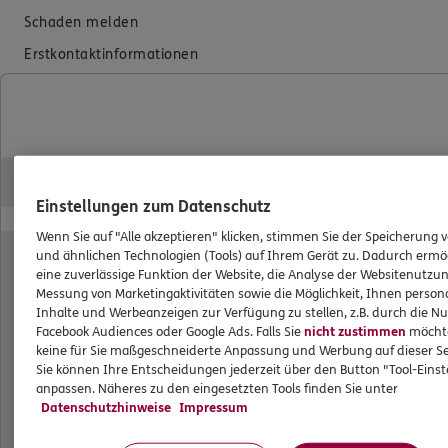
Schaden melden
Erstkontaktinformationen
EU-Offenlegungsvereinbarung
Datenverarbeitung
Das könnte Sie auch interessieren
Einstellungen zum Datenschutz
Unsere Agentur
Wenn Sie auf "Alle akzeptieren" klicken, stimmen Sie der Speicherung 
Standorte
und ähnlichen Technologien (Tools) auf Ihrem Gerät zu. Dadurch ermö
eine zuverlässige Funktion der Website, die Analyse der Websitenutzun
Messung von Marketingaktivitäten sowie die Möglichkeit, Ihnen persona
Inhalte und Werbeanzeigen zur Verfügung zu stellen, z.B. durch die N
ERGO Versicherung Ulrich Lurz
Facebook Audiences oder Google Ads. Falls Sie
nicht zustimmen
möchten
keine für Sie maßgeschneiderte Anpassung und Werbung auf dieser Se
Sie können Ihre Entscheidungen jederzeit über den Button "Tool-Eins
Geschäftsstelle
anpassen. Näheres zu den eingesetzten Tools finden Sie unter
Castroper Str.275 Geschäftsstelle
Datenschutzhinweise
Impressum
44791 Bochum