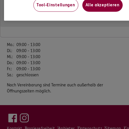
Tel:
0234/9230996
Tool-Einstellungen
Alle akzeptieren
Mobil:
0172/2889818
Fax:
0234/9230998
Öffnungszeiten
Mo.
:
09:00 - 13:00
Di.
:
09:00 - 13:00
Mi.
:
09:00 - 13:00
Do.
:
09:00 - 13:00
Fr.
:
09:00 - 13:00
Sa.
:
geschlossen
Nach Vereinbarung sind Termine auch außerhalb der
Öffnungszeiten möglich.
Kontakt
Barrierefreiheit
Anbieter
Datenschutz
Sitemap
Co