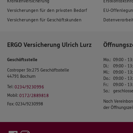
Krankenversicherung
Erstkontaktin
Versicherungen für den privaten Bedarf
EU-Offenlegun
Versicherungen für Geschäftskunden
Datenverarbei
ERGO Versicherung Ulrich Lurz
Öffnungsz
Geschäftsstelle
Mo.
:
09:00 - 13
Di.
:
09:00 - 13
Castroper Str.275 Geschäftsstelle
Mi.
:
09:00 - 13
44791 Bochum
Do.
:
09:00 - 13
Fr.
:
09:00 - 13
Tel:
0234/9230996
Sa.
:
geschloss
Mobil:
0172/2889818
Nach Vereinbar
Fax:
0234/9230998
der Öffnungszei