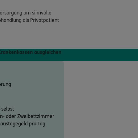
versorgung um sinnvolle
ehandlung als Privatpatient
 Krankenkassen ausgleichen
erung
 selbst
Ein- oder Zweibettzimmer
haustagegeld pro Tag