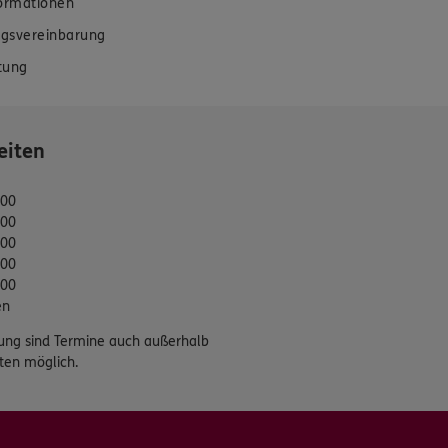
formationen
gsvereinbarung
tung
eiten
:00
:00
:00
:00
:00
en
ung sind Termine auch außerhalb
ten möglich.