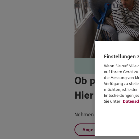
Einstellungen
Wenn Sie auf "Alle 
auf Ihrem Gerät zu
Ob persönlich
die Messung von Ma
Verfügung zu stelle
möchten, ist leide
Hier finden Si
Entscheidungen jed
Sie unter
Datensc
Nehmen Sie einfach Kontakt m
Angebot anfordern