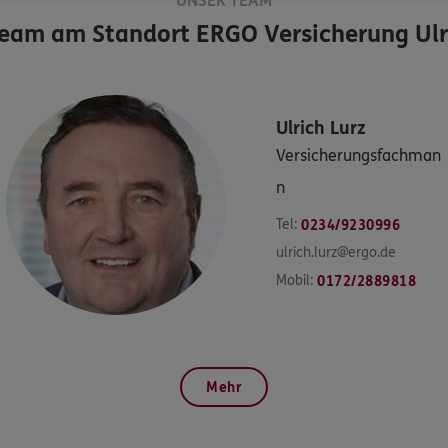
UNSER TEAM
Team am Standort
ERGO Versicherung Ulr
Ulrich
Lurz
Versicherungsfachman
n
Tel:
0234/9230996
ulrich.lurz@ergo.de
Mobil:
0172/2889818
Mehr