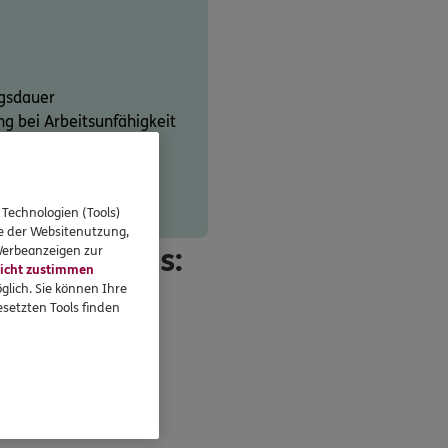
gsdauer
 bei Arbeitsunfähigkeit
 Technologien (Tools)
se der Websitenutzung,
e Abschluss:
 Werbeanzeigen zur
icht zustimmen
glich. Sie können Ihre
t.
setzten Tools finden