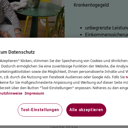
Krankentagegeld
unbegrenzte Leistun
Einkommenssicherung
Zum Produkt
 zum Datenschutz
akzeptieren" klicken, stimmen Sie der Speicherung von Cookies und ähnlichen
. Dadurch ermöglichen Sie eine zuverlässige Funktion der Website, die Analy
e Beratung oder direkter onlin
rketingaktivitäten sowie die Möglichkeit, Ihnen personalisierte Inhalte und
n, z.B. durch die Nutzung von Facebook Audiences oder Google Ads. Falls Sie
n
r keine für Sie maßgeschneiderte Anpassung und Werbung auf dieser Seite mö
e die Option, die zu Ihnen pass
erzeit über den Button "Tool-Einstellungen" anpassen. Näheres zu den einge
hutzhinweise
Impressum
it uns auf oder schließen Sie direkt ab
Tool-Einstellungen
Alle akzeptieren